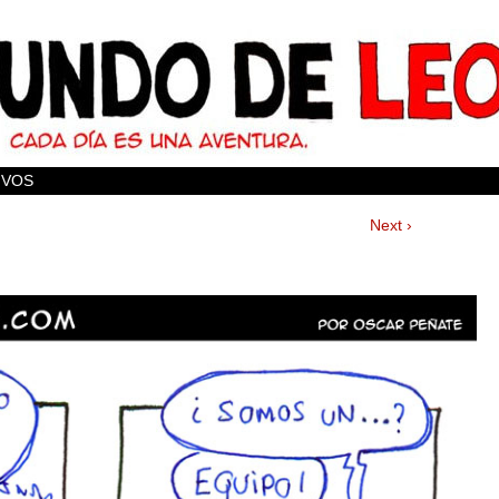
IVOS
Next ›