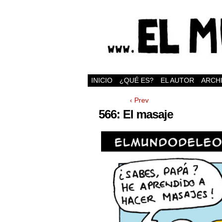
INICIO
¿QUÉ ES?
EL AUTOR
ARCH
‹ Prev
566: El masaje