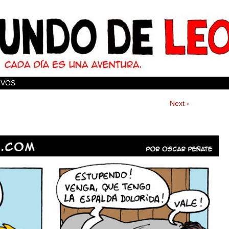
IVOS
Next ›