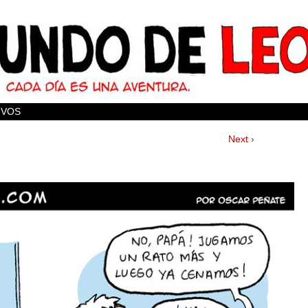
IVOS
Next ›