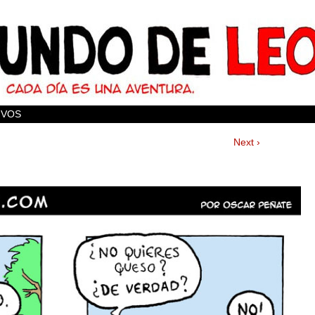
IVOS
Next ›