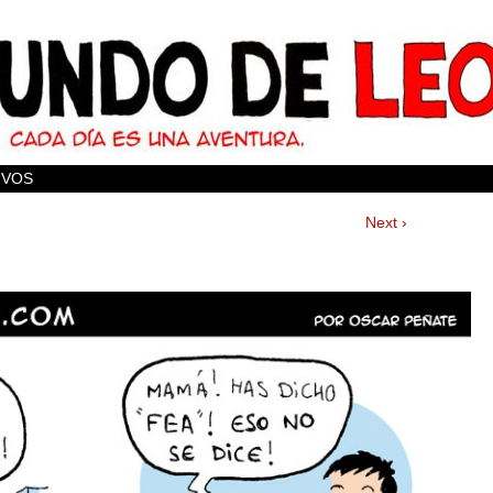
IVOS
Next ›