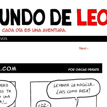
IVOS
Next ›