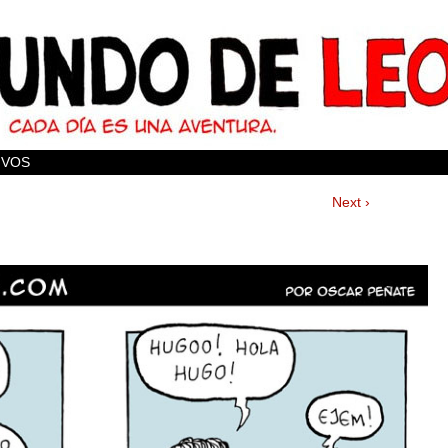
IVOS
Next ›