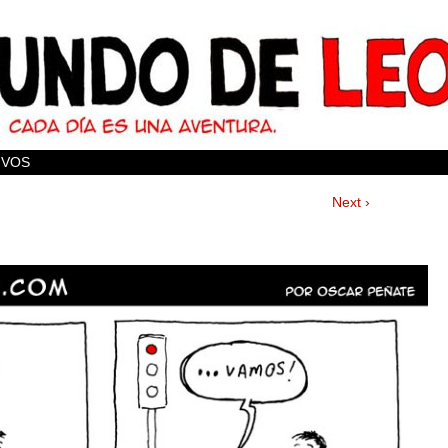
IVOS
Next ›